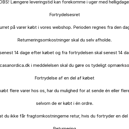
OBS! Længere leveringstid kan forekomme i uger med helligdage.
Fortrydelsesret

turret på varer købt i vores webshop. Perioden regnes fra den dag
Returneringsomkostninger skal du selv afholde.

 senest 14 dage efter købet og fra fortrydelsen skal senest 14 da
asanordica.dk i meddelelsen skal du gøre os tydeligt opmærksom 
Fortrydelse af en del af købet

købt flere varer hos os, har du mulighed for at sende én eller flere 
selvom de er købt i én ordre.

 du ikke får fragtomkostningerne retur, hvis du fortryder en del a
Returnering
