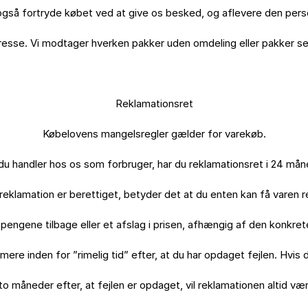
gså fortryde købet ved at give os besked, og aflevere den perso
sse. Vi modtager hverken pakker uden omdeling eller pakker send
Reklamationsret

Købelovens mangelsregler gælder for varekøb.

du handler hos os som forbruger, har du reklamationsret i 24 måne
 reklamation er berettiget, betyder det at du enten kan få varen re
pengene tilbage eller et afslag i prisen, afhængig af den konkrete 
mere inden for ”rimelig tid” efter, at du har opdaget fejlen. Hvis 
to måneder efter, at fejlen er opdaget, vil reklamationen altid være