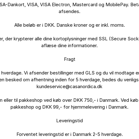
Dankort, VISA, VISA Electron, Mastercard og MobilePay. Betaling
afsendes.

Alle beløb er i DKK. Danske kroner og er inkl. moms.

, der krypterer alle dine kortoplysninger med SSL (Secure Socke
aflæse dine informationer.

Fragt

 hverdage. Vi afsender bestillinger med GLS og du vil modtage en 
en besked om afhentning inden for 5 hverdage, bedes du venligst 
kundeservice@casanordica.dk

ren eller til pakkeshop ved køb over DKK 750,- i Danmark. Ved køb
pakkeshop og DKK 99,- for hjemmelevering i Danmark.

Leveringstid

Forventet leveringstid er i Danmark 2-5 hverdage.
