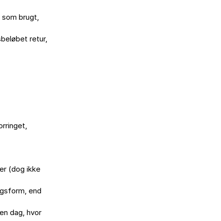
 som brugt,

beløbet retur,

rringet,

r (dog ikke

ngsform, end

en dag, hvor
