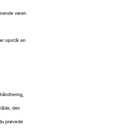
 sende varen

er opstår en

åndtering,

måde, den

du prøvede
