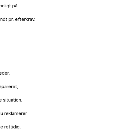
nligt på

t pr. efterkrav.

der.

pareret,

situation.

du reklamerer

 rettidig.
