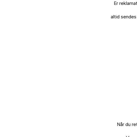
Er reklamat
altid sendes 
Søg
BRANDS
BOLIGTEKSTILER
HJEM
&
INTERIØR
KØKKEN
Når du re
JUL