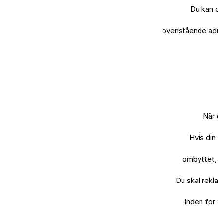
Du kan o
ovenstående adre
Når 
Hvis din
ombyttet, 
Du skal rekla
inden for 