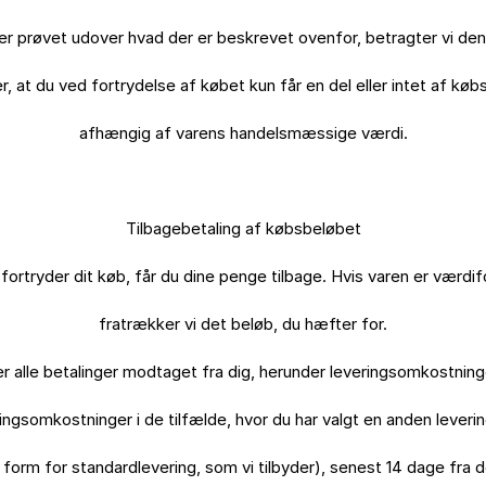
er prøvet udover hvad der er beskrevet ovenfor, betragter vi den
r, at du ved fortrydelse af købet kun får en del eller intet af købs
afhængig af varens handelsmæssige værdi.

Tilbagebetaling af købsbeløbet

fortryder dit køb, får du dine penge tilbage. Hvis varen er værdifo
fratrækker vi det beløb, du hæfter for.

er alle betalinger modtaget fra dig, herunder leveringsomkostninge
ingsomkostninger i de tilfælde, hvor du har valgt en anden leveri
e form for standardlevering, som vi tilbyder), senest 14 dage fra d