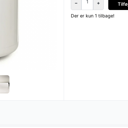
1
−
+
Tilfø
Der er kun 1 tilbage!