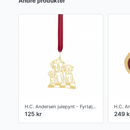
Andre produkter
H.C. Andersen julepynt - Fyrtøjet ophæng
125 kr
249 k