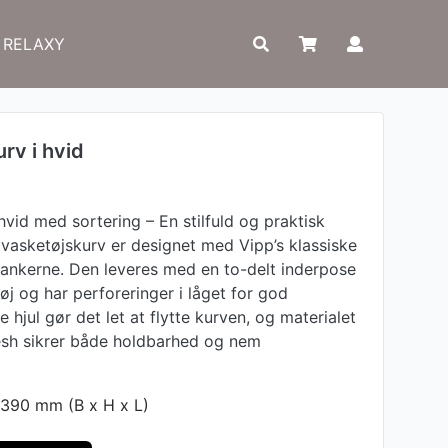
RELAXY
rv i hvid
vid med sortering – En stilfuld og praktisk
e vasketøjskurv er designet med Vipp’s klassiske
 tankerne. Den leveres med en to-delt inderpose
øj og har perforeringer i låget for god
e hjul gør det let at flytte kurven, og materialet
mesh sikrer både holdbarhed og nem
390 mm (B x H x L)