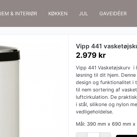
JEM & INTERIØR
KØKKEN
JUL
GAVEIDÉER
Vipp 441 vasketøjsku
2.979 kr
Vipp 441 Vasketøjskurv i h
løsning til dit hjem. Denn
design og funktionalitet i
til nem sortering af vasket
luftcirkulation. De praktisk
i stål, silikone og nylon 
vedligeholdelse.
Mål:
390 mm x 690 mm x 