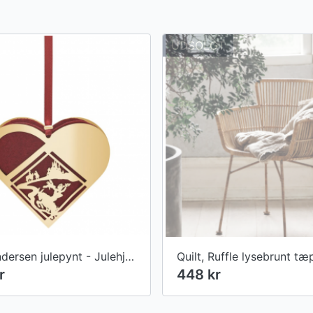
UDSOLGT
H.C. Andersen julepynt - Julehjerte m. Klods Hans (8 cm)
Quilt, Ruffle lysebrunt t
r
448 kr