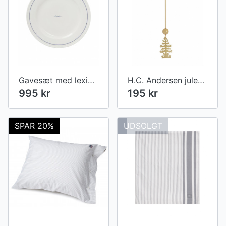
Gavesæt med lexington-middagstallerken (sæt med 4), hvid/blå
H.C. Andersen julepynt - Lysholder m. grantræ
995 kr
195 kr
SPAR 20%
UDSOLGT