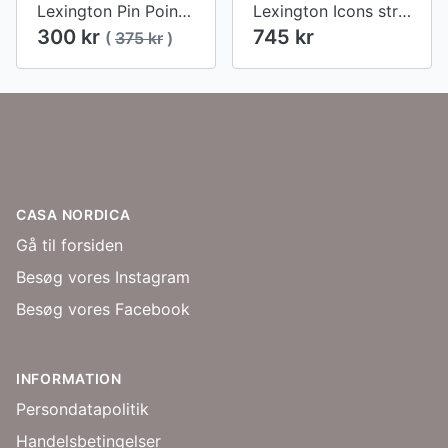
Lexington Pin Point Gray/White Pudebetræk
Lexington Icons stribet oxforddug, hvid/blå
300 kr
745 kr
(
375 kr
)
Footer
CASA NORDICA
Gå til forsiden
Besøg vores Instagram
Besøg vores Facebook
INFORMATION
Persondatapolitik
Handelsbetingelser