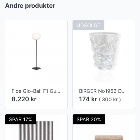
Andre produkter
UDSOLGT
Flos Glo-Ball F1 Gulvlampe
BIRGER No1962 DARLING BUENOS AIRES DRIKKE GLAS
8.220 kr
174 kr
(
300 kr
)
SPAR 17%
SPAR 20%