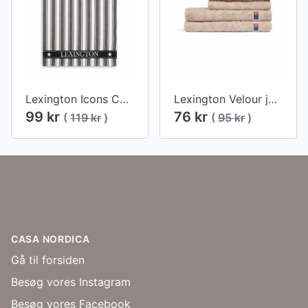
Lexington Icons Cotton Twill Waffle Striped Viskestykke, Black/White
Lexington Velour jacquard håndklæde med bladmønster, beige
99 kr
76 kr
(
119 kr
)
(
95 kr
)
Footer
CASA NORDICA
Gå til forsiden
Besøg vores Instagram
Besøg vores Facebook