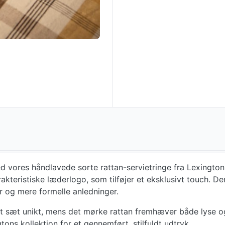
ores håndlavede sorte rattan-servietringe fra Lexington. H
teristiske læderlogo, som tilføjer et eksklusivt touch. Den
r og mere formelle anledninger.
ert sæt unikt, mens det mørke rattan fremhæver både lyse og
ns kollektion for et gennemført, stilfuldt udtryk.