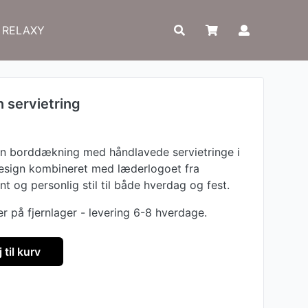
RELAXY
n servietring
din borddækning med håndlavede servietringe i
 design kombineret med læderlogoet fra
t og personlig stil til både hverdag og fest.
r på fjernlager - levering 6-8 hverdage.
j til kurv