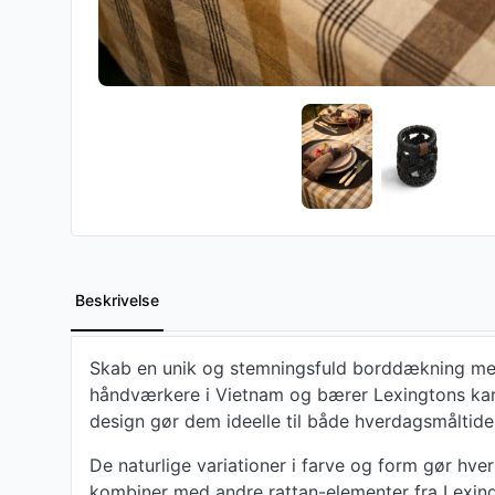
Beskrivelse
Skab en unik og stemningsfuld borddækning med v
håndværkere i Vietnam og bærer Lexingtons karak
design gør dem ideelle til både hverdagsmåltide
De naturlige variationer i farve og form gør hv
kombiner med andre rattan-elementer fra Lexingto