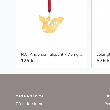
H.C. Andersen julepynt - Den grimme ælling ophæng
125 kr
575 k
Footer
CASA NORDICA
IN
Gå til forsiden
Pe