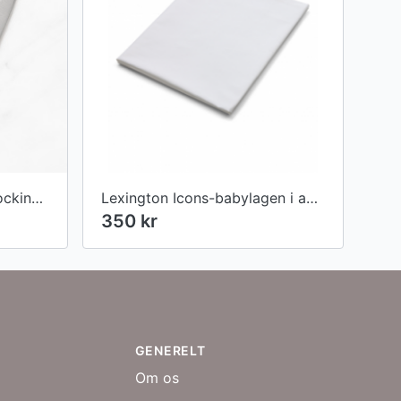
Miyabi 5000 MCD 67 - Rocking Santoku 18 cm
Lexington Icons-babylagen i amerikansk bomuldspercale, Hvid
350 kr
GENERELT
Om os