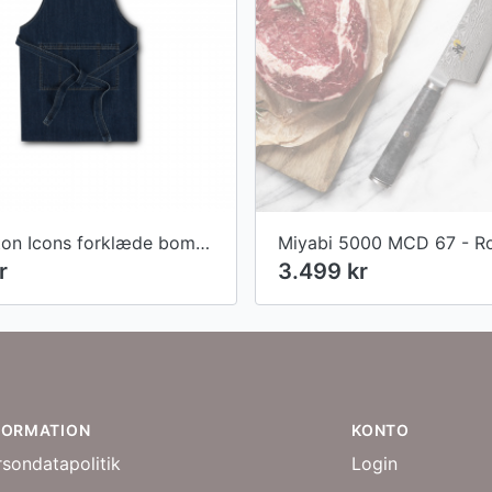
Lexington Icons forklæde bomuldstwill, Denim
r
3.499 kr
FORMATION
KONTO
rsondatapolitik
Login