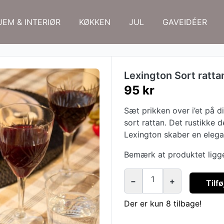
JEM & INTERIØR
KØKKEN
JUL
GAVEIDÉER
Lexington Sort ratta
95 kr
Sæt prikken over i’et på 
sort rattan. Det rustikke
Lexington skaber en elegan
Bemærk at produktet ligge
1
−
+
Tilfø
Der er kun 8 tilbage!