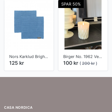
SPAR 50%
Nors Karklud Bright Blue
Birger No. 1962 Verona Duftlys - Fleur De Citron
125 kr
100 kr
(
200 kr
)
Footer
CASA NORDICA