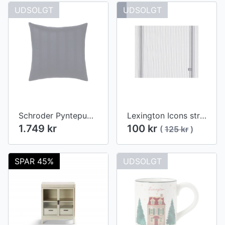
UDSOLGT
UDSOLGT
Schroder Pyntepudebetræk
Lexington Icons stribet oxfordborddækkeserviet, hvid/blå
1.749 kr
100 kr
(
125 kr
)
SPAR 45%
UDSOLGT