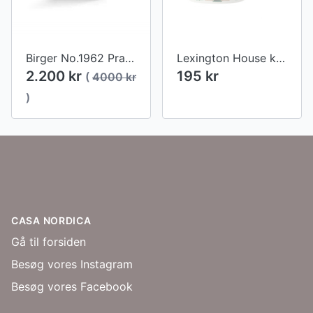
Birger No.1962 Prague Skab - Open
Lexington House krus i stentøj (420ml)
2.200 kr
195 kr
(
4000 kr
)
Footer
CASA NORDICA
Gå til forsiden
Besøg vores Instagram
Besøg vores Facebook