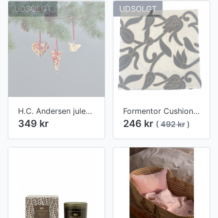
UDSOLGT
UDSOLGT
H.C. Andersen julepynt - Den grimme ælling (3 stk.)
Formentor Cushion pude - Small/Sand
349 kr
246 kr
(
492 kr
)