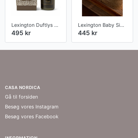
Lexington Duftlys heritage fresh pine
Lexington Baby Signature Star Organic Cotton Throw, Pink/White
495 kr
445 kr
Footer
CASA NORDICA
Gå til forsiden
Besøg vores Instagram
Besøg vores Facebook
INFORMATION